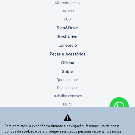
Microempresas
Taxistas
PCD
Sign&Drive
Best-drive
Consórcio
Peças e Acessórios
Oficina
Sobre
Quem somos
Fale conosco
Trabalhe conosco
LGPD
Resolução 5 037
Volkswagen Service
Para otimizar sua experiência durante a navegação, fazemos uso de nossa
política de cookies e para proteger seus dados pessoais respeitamos nossa