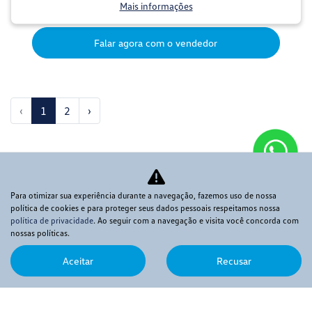
Mais informações
Falar agora com o vendedor
‹
1
2
›
Para otimizar sua experiência durante a navegação, fazemos uso de nossa
AUTO IGUACU LTDA
política de cookies e para proteger seus dados pessoais respeitamos nossa
política de privacidade
. Ao seguir com a navegação e visita você concorda com
CNPJ: 30.741.524/0001-02
nossas políticas.
Aceitar
Recusar
Novos