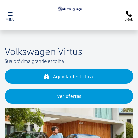
MENU
LIGAR
Volkswagen
Virtus
Sua próxima grande escolha
Agendar test-drive
Ver ofertas