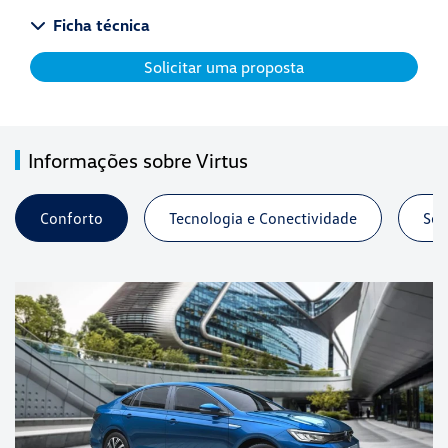
Ficha técnica
Solicitar uma proposta
Informações sobre Virtus
Conforto
Tecnologia e Conectividade
Seg