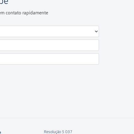
pe
 em contato rapidamente
Resolução 5 037
e