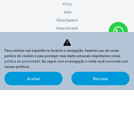
Virtus
Jetta
Nova Saveiro
Nova Amarok
Polo Track
Novo Polo
Para otimizar sua experiência durante a navegação, fazemos uso de nossa
Seminovos
política de cookies e para proteger seus dados pessoais respeitamos nossa
Ofertas
política de privacidade
. Ao seguir com a navegação e visita você concorda com
nossas políticas.
Venda direta
Frotistas
Aceitar
Recusar
Produtores rurais
Microempresas
Taxistas
PCD
Sign&Drive
Best-drive