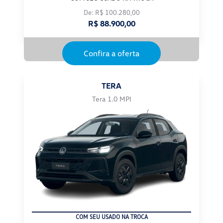
De: R$ 100.280,00
R$ 88.900,00
Confira a oferta
TERA
Tera 1.0 MPI
COM SEU USADO NA TROCA