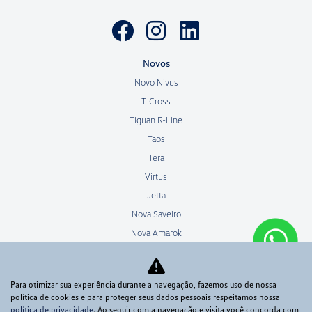
Novos
Novo Nivus
T-Cross
Tiguan R-Line
Taos
Tera
Virtus
Jetta
Nova Saveiro
Nova Amarok
Polo Track
Novo Polo
Para otimizar sua experiência durante a navegação, fazemos uso de nossa
Seminovos
política de cookies e para proteger seus dados pessoais respeitamos nossa
Ofertas
política de privacidade
. Ao seguir com a navegação e visita você concorda com