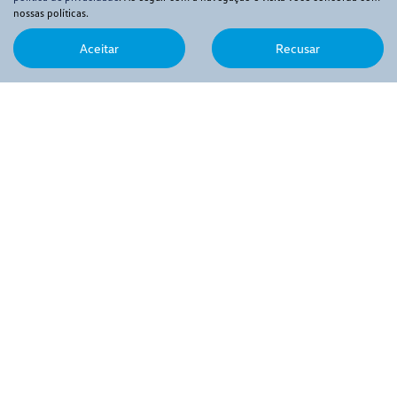
nossas políticas.
Venda direta
Frotistas
Aceitar
Recusar
Produtores rurais
Microempresas
Taxistas
PCD
Sign&Drive
Best-drive
Consórcio
Peças e Acessórios
Oficina
Sobre
Quem somos
Fale conosco
Trabalhe conosco
LGPD