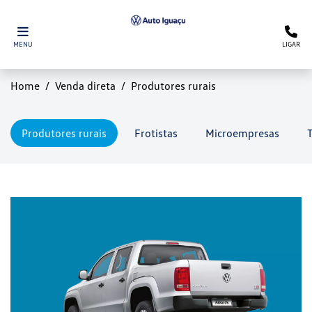
MENU
LIGAR
Home
Venda direta
Produtores rurais
Produtores rurais
Frotistas
Microempresas
T