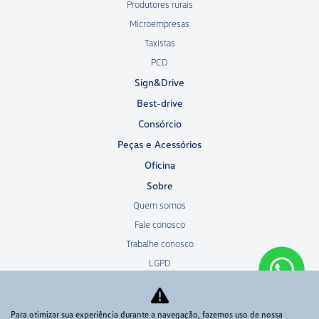
Produtores rurais
Microempresas
Taxistas
PCD
Sign&Drive
Best-drive
Consórcio
Peças e Acessórios
Oficina
Sobre
Quem somos
Fale conosco
Trabalhe conosco
LGPD
Resolução 5 037
Volkswagen Service
Para otimizar sua experiência durante a navegação, fazemos uso de nossa