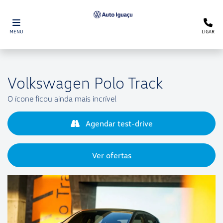
MENU
LIGAR
Volkswagen
Polo Track
O ícone ficou ainda mais incrível
Agendar test-drive
Ver ofertas