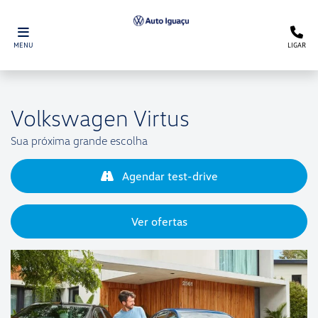
MENU
LIGAR
Volkswagen
Virtus
Sua próxima grande escolha
Agendar test-drive
Ver ofertas