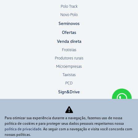
Polo Track
Novo Polo
Seminovos
Ofertas
Venda direta
Frotistas
Produtores rurais
Microempresas
Taxistas
PCD
Sign&Drive
Best-drive
Consórcio
Para otimizar sua experiência durante a navegação, fazemos uso de nossa
Peças e Acessórios
política de cookies e para proteger seus dados pessoais respeitamos nossa
Oficina
política de privacidade
. Ao seguir com a navegação e visita você concorda com
nossas políticas.
Sobre