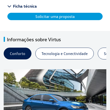
Ficha técnica
Solicitar uma proposta
Informações sobre Virtus
Conforto
Tecnologia e Conectividade
Seg