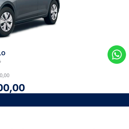
LO
6
0,00
00,00