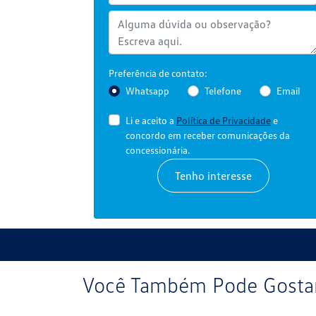
Preferência de contato:
Whatsapp
Telefone
Email
Li e aceito a
Política de Privacidade
e
concordo em receber comunicações da
concessionária.
Tenho interesse
Você Também Pode Gostar