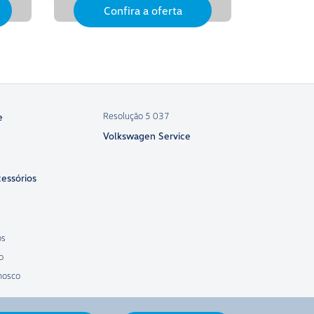
Confira a oferta
Resolução 5 037
e
Volkswagen Service
essórios
os
o
nosco