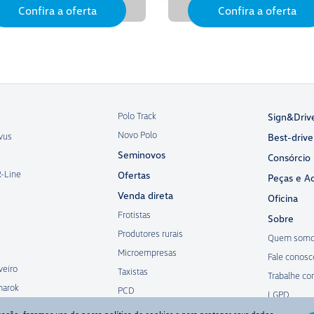
Confira a oferta
Confira a oferta
Polo Track
Sign&Driv
Novo Polo
vus
Best-drive
Seminovos
Consórcio
R-Line
Ofertas
Peças e Ac
Venda direta
Oficina
Frotistas
Sobre
Produtores rurais
Quem som
Microempresas
Fale conosc
veiro
Taxistas
Trabalhe co
marok
PCD
LGPD