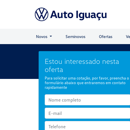
Novos
Seminovos
Ofertas
Ve
Estou interessado nesta
oferta
Para solicitar uma cotação, por favor, preencha o
formulário abaixo que entraremos em contato
rapidamente