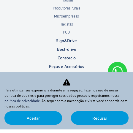
Frotistas
Produtores rurais
Microempresas
Taxistas
PCD
Sign&Drive
Best-drive
Consórcio
Peças e Acessórios
Oficina
Sobre
Para otimizar sua experiência durante a navegação, fazemos uso de nossa
Quem somos
política de cookies e para proteger seus dados pessoais respeitamos nossa
Fale conosco
política de privacidade
. Ao seguir com a navegação e visita você concorda com
nossas políticas.
Trabalhe conosco
LGPD
Aceitar
Recusar
Resolução 5 037
Volkswagen Service