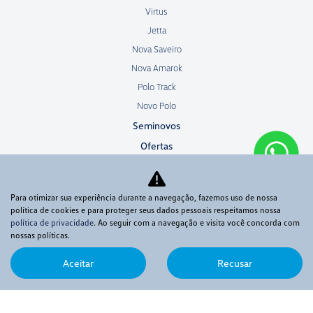
Virtus
Jetta
Nova Saveiro
Nova Amarok
Polo Track
Novo Polo
Seminovos
Ofertas
Venda direta
Frotistas
Para otimizar sua experiência durante a navegação, fazemos uso de nossa
Produtores rurais
política de cookies e para proteger seus dados pessoais respeitamos nossa
política de privacidade
. Ao seguir com a navegação e visita você concorda com
Microempresas
nossas políticas.
Taxistas
PCD
Aceitar
Recusar
Sign&Drive
Best-drive