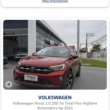
Mais informações
Co
mp
VOLKSWAGEN
arti
lhe
Volkswagen Nivus 1.0 200 Tsi Total Flex Highline
Automatico 4p 2021