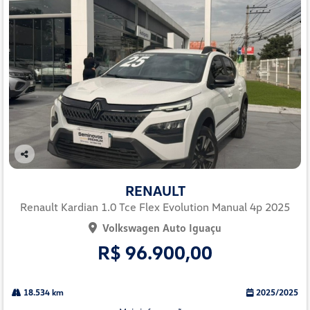
Co
mp
RENAULT
arti
lhe
Renault Kardian 1.0 Tce Flex Evolution Manual 4p 2025
Volkswagen Auto Iguaçu
R$ 96.900,00
18.534 km
2025/2025