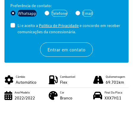
Preferência de contato:
Whatsapp
Telefone
Email
Li e aceito a
Política de Privacidade
e concordo em receber
comunicações da concessionária.
Entrar em contato
Câmbio
Combustível
Quilometragem
Automático
Flex
69.701km
Ano/Modelo
Cor
Final Da Placa
2022/2022
Branco
XXX7H11