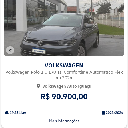
Co
mp
VOLKSWAGEN
arti
lhe
Volkswagen Polo 1.0 170 Tsi Comfortline Automatico Flex
4p 2024
Volkswagen Auto Iguaçu
R$ 90.900,00
19.354 km
2023/2024
Mais informações