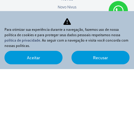
Novo Nivus
T-Cross
Tiguan R-Line
Para otimizar sua experiência durante a navegação, fazemos uso de nossa
Taos
política de cookies e para proteger seus dados pessoais respeitamos nossa
Tera
política de privacidade
. Ao seguir com a navegação e visita você concorda com
nossas políticas.
Virtus
Jetta
Aceitar
Recusar
Nova Saveiro
Nova Amarok
Polo Track
Novo Polo
Seminovos
Ofertas
Venda direta
Frotistas
Produtores rurais